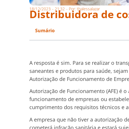
18/12/2023
-
21:32
- Por:
thalessalazar
Distribuidora de c
Sumário
A resposta é sim. Para se realizar o tra
saneantes e produtos para saúde, sejam
Autorização de Funcionamento de Empresa
Autorização de Funcionamento (AFE) é o
funcionamento de empresas ou estabelec
cumprimento dos requisitos técnicos e a
A empresa que não tiver a autorização 
cometerá infração sanitária e estará suj