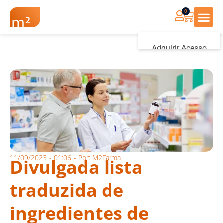
0
Renovação Farmác
Adquirir Acesso
Iniciar sessão
11/09/2023
-
01:06
- Por:
M2Farma
Divulgada lista
traduzida de
ingredientes de