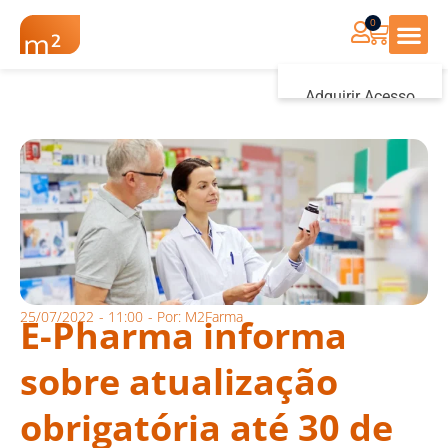
0
Renovação Farmác
Adquirir Acesso
Iniciar sessão
25/07/2022
-
11:00
- Por:
M2Farma
E-Pharma informa
sobre atualização
obrigatória até 30 de