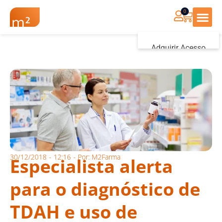
0
Renovação Farmác
Adquirir Acesso
Iniciar sessão
30/12/2018
-
12:16
- Por:
M2Farma
Especialista alerta
para o diagnóstico de
TDAH e uso de