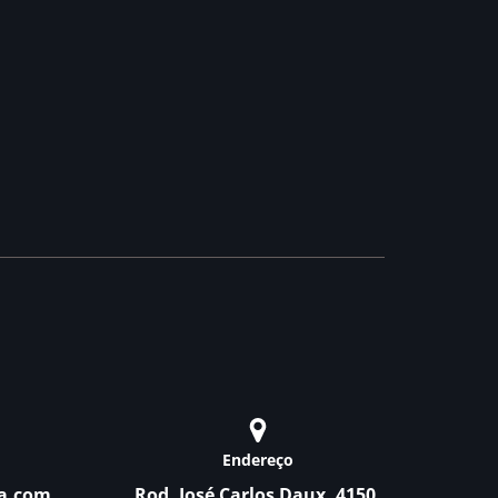
Endereço
a.com
Rod. José Carlos Daux, 4150,