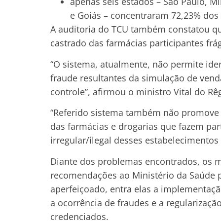
apenas seis estados – São Paulo, Mi
e Goiás – concentraram 72,23% dos
A auditoria do TCU também constatou q
castrado das farmácias participantes frág
“O sistema, atualmente, não permite iden
fraude resultantes da simulação de ven
controle”, afirmou o ministro Vital do Rê
“Referido sistema também não promove a
das farmácias e drogarias que fazem pa
irregular/ilegal desses estabelecimento
Diante dos problemas encontrados, os m
recomendações ao Ministério da Saúde p
aperfeiçoado, entra elas a implementação
a ocorrência de fraudes e a regularizaç
credenciados.