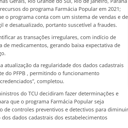
nas Gerais, Rio Grande do Sul, Rio de Janeiro, Paraná
 recursos do programa Farmácia Popular em 2021;
ue o programa conta com um sistema de vendas e de
il e desatualizado, portanto suscetível a fraudes.
tificar as transações irregulares, com indício de
da de medicamentos, gerando baixa expectativa de
go.
 atualização da regularidade dos dados cadastrais
rte do PFPB , permitindo o funcionamento
s credenciados”, completou.
inistros do TCU decidiram fazer determinações e
ara que o programa Farmácia Popular seja
 de controles preventivos e detectivos para diminui
ão dos dados cadastrais dos estabelecimentos