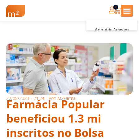
0
Renovação Farmác
Adquirir Acesso
Iniciar sessão
22/08/2023
-
21:24
- Por:
M2Farma
Farmácia Popular
beneficiou 1.3 mi
inscritos no Bolsa