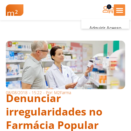
0
Renovação Farmác
Adquirir Acesso
Iniciar sessão
08/08/2018
-
15:22
- Por:
M2Farma
Denunciar
irregularidades no
Farmácia Popular