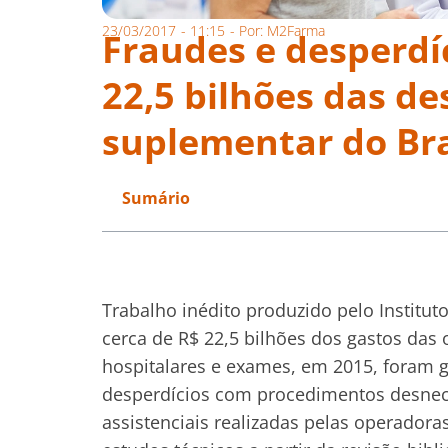
23/03/2017
-
11:15
- Por:
M2Farma
Fraudes e desperd
22,5 bilhões das d
suplementar do Bra
Sumário
Trabalho inédito produzido pelo Institu
cerca de R$ 22,5 bilhões dos gastos das
hospitalares e exames, em 2015, foram 
desperdícios com procedimentos desnece
assistenciais realizadas pelas operador