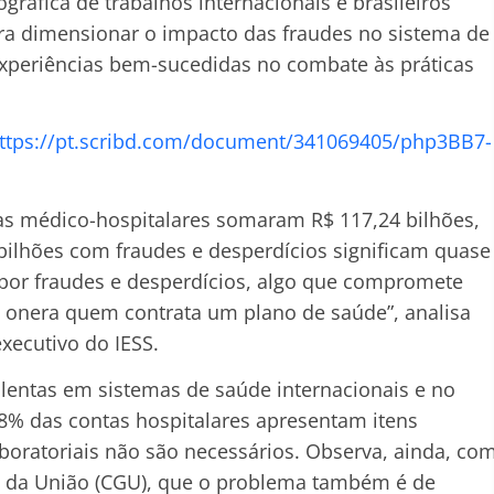
ográfica de trabalhos internacionais e brasileiros
ra dimensionar o impacto das fraudes no sistema de
experiências bem-sucedidas no combate às práticas
ttps://pt.scribd.com/document/341069405/php3BB7-
ras médico-hospitalares somaram R$ 117,24 bilhões,
 bilhões com fraudes e desperdícios significam quase
por fraudes e desperdícios, algo que compromete
e onera quem contrata um plano de saúde”, analisa
xecutivo do IESS.
ulentas em sistemas de saúde internacionais e no
 18% das contas hospitalares apresentam itens
oratoriais não são necessários. Observa, ainda, co
al da União (CGU), que o problema também é de