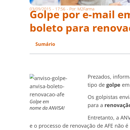
03/09/2015
-
17:56
- Por:
M2Farma
Golpe por e-mail 
boleto para renova
Sumário
Prezados, infor
tipo de
golpe
em
Os golpistas env
Golpe em
para a
renovaçã
nome da ANVISA!
Entretanto, a AN
e o processo de renovação de AFE não é 