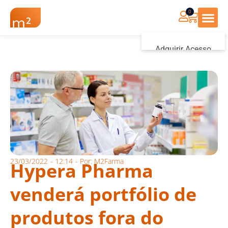
0
Renovação Farmác
Adquirir Acesso
Iniciar sessão
23/03/2022
-
12:14
- Por:
M2Farma
Hypera Pharma
venderá portfólio de
produtos fora do