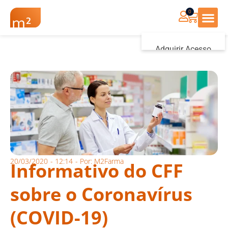
0
Renovação Farmác
Adquirir Acesso
Iniciar sessão
20/03/2020
-
12:14
- Por:
M2Farma
Informativo do CFF
sobre o Coronavírus
(COVID-19)