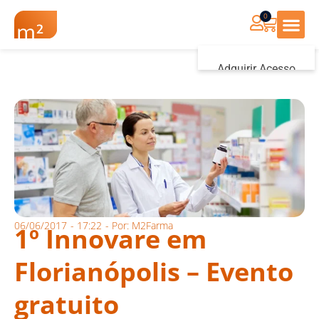
0
Renovação Farmác
Adquirir Acesso
Iniciar sessão
06/06/2017
-
17:22
- Por:
M2Farma
1º Innovare em
Florianópolis – Evento
gratuito