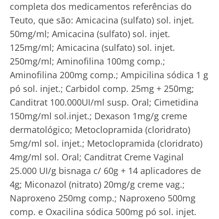
completa dos medicamentos referências do
Teuto, que são: Amicacina (sulfato) sol. injet.
50mg/ml; Amicacina (sulfato) sol. injet.
125mg/ml; Amicacina (sulfato) sol. injet.
250mg/ml; Aminofilina 100mg comp.;
Aminofilina 200mg comp.; Ampicilina sódica 1 g
pó sol. injet.; Carbidol comp. 25mg + 250mg;
Canditrat 100.000UI/ml susp. Oral; Cimetidina
150mg/ml sol.injet.; Dexason 1mg/g creme
dermatológico; Metoclopramida (cloridrato)
5mg/ml sol. injet.; Metoclopramida (cloridrato)
4mg/ml sol. Oral; Canditrat Creme Vaginal
25.000 UI/g bisnaga c/ 60g + 14 aplicadores de
4g; Miconazol (nitrato) 20mg/g creme vag.;
Naproxeno 250mg comp.; Naproxeno 500mg
comp. e Oxacilina sódica 500mg pó sol. injet.