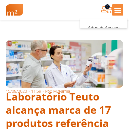
0
Renovação Farmác
Adquirir Acesso
Iniciar sessão
15/08/2020
-
11:59
- Por:
M2Farma
Laboratório Teuto
alcança marca de 17
produtos referência