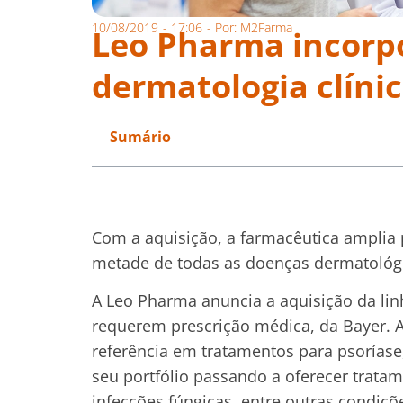
10/08/2019
-
17:06
- Por:
M2Farma
Leo Pharma incorp
dermatologia clíni
Sumário
Com a aquisição, a farmacêutica amplia 
metade de todas as doenças dermatológ
A Leo Pharma anuncia a aquisição da li
requerem prescrição médica, da Bayer. 
referência em tratamentos para psoríase,
seu portfólio passando a oferecer tratam
infecções fúngicas, entre outras condiçõ