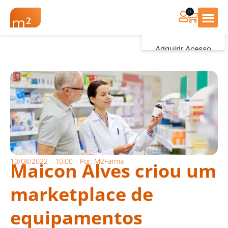
0
Renovação Farmác
Adquirir Acesso
Iniciar sessão
10/08/2022
-
10:00
- Por:
M2Farma
Maicon Alves criou um
marketplace de
equipamentos