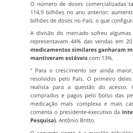
O número de doses comercializadas t
114,9 bilhões no ano anterior; aument
bilhões de doses no País, o que config
A divisão do mercado sofreu algumas
representavam 44% das vendas em 201
medicamentos similares ganharam m
mantiveram estáveis
com 13%.
“ Para o crescimento ser ainda maio
resolvidos pelo País. O primeiro dele
realista para a questão do acesso.
comprados e pagos pelo bolso das pes
medicação mais complexa e mais car
comenta o presidente-executivo da
Int
Pesquisa)
, Antônio Britto.
O segundo ponto é a questão tributár