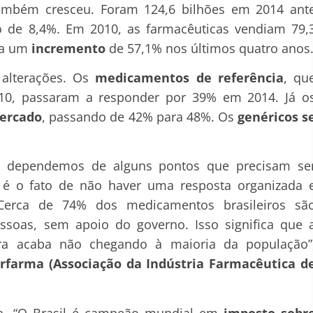
ambém cresceu. Foram 124,6 bilhões em 2014 ant
o de 8,4%. Em 2010, as farmacêuticas vendiam 79,
ura um
incremento
de 57,1% nos últimos quatro anos
 alterações. Os
medicamentos de referência
, qu
0, passaram a responder por 39% em 2014. Já o
ercado
, passando de 42% para 48%. Os
genéricos s
r, dependemos de alguns pontos que precisam se
s é o fato de não haver uma resposta organizada 
 Cerca de 74% dos medicamentos brasileiros sã
soas, sem apoio do governo. Isso significa que 
a acaba não chegando à maioria da população”
erfarma (Associação da Indústria Farmacêutica d
ia. “O Brasil é campeão mundial em
imposto sobr