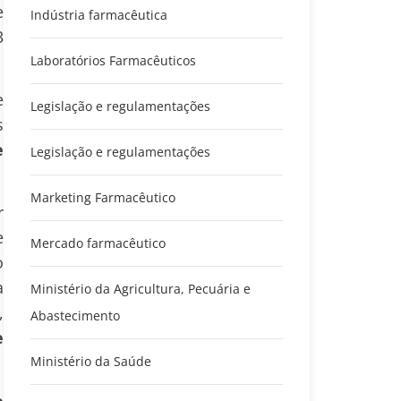
e
Indústria farmacêutica
3
.
Laboratórios Farmacêuticos
e
Legislação e regulamentações
s
e
Legislação e regulamentações
Marketing Farmacêutico
r
e
Mercado farmacêutico
o
a
Ministério da Agricultura, Pecuária e
,
Abastecimento
e
Ministério da Saúde
e