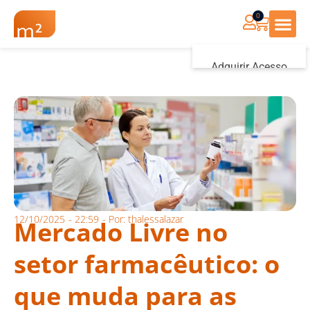
0
Renovação Farmác
Adquirir Acesso
Iniciar sessão
12/10/2025
-
22:59
- Por:
thalessalazar
Mercado Livre no
setor farmacêutico: o
que muda para as