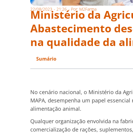
22/08/2023
-
21:26
- Por:
M2Farma
Ministério da Agric
Abastecimento des
na qualidade da a
Sumário
No cenário nacional, o Ministério da Ag
MAPA, desempenha um papel essencial n
alimentação animal.
Qualquer organização envolvida na fabr
comercialização de rações, suplementos