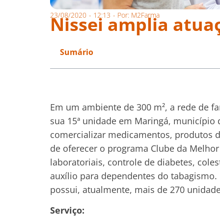
23/08/2020
-
12:13
- Por:
M2Farma
Nissei amplia atua
Sumário
Em um ambiente de 300 m², a rede de far
sua 15ª unidade em Maringá, município d
comercializar medicamentos, produtos de
de oferecer o programa Clube da Melhor
laboratoriais, controle de diabetes, cole
auxílio para dependentes do tabagismo. C
possui, atualmente, mais de 270 unidade
Serviço: