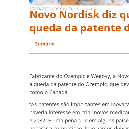
17/03/2025
-
09:04
- Por:
thalessalazar
Novo Nordisk diz q
queda da patente 
Sumário
Fabricante do Ozempic e Wegovy, a Novo
a queda da patente do Ozempic, que deve
como o Canadá.
“As patentes são importantes em inova
haveria interesse em criar novos medica
e 2032. É uma pena que em alguns paíse
encarar a competição. Não vamos deixar 