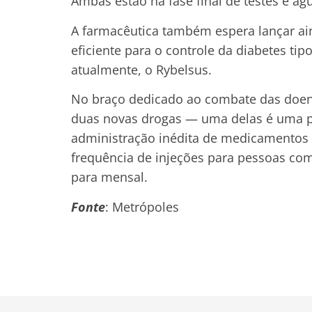
Ambas estão na fase final de testes e a
A farmacêutica também espera lançar a
eficiente para o controle da diabetes ti
atualmente, o Rybelsus.
No braço dedicado ao combate das doen
duas novas drogas — uma delas é uma pí
administração inédita de medicamentos 
frequência de injeções para pessoas co
para mensal.
Fonte
: Metrópoles