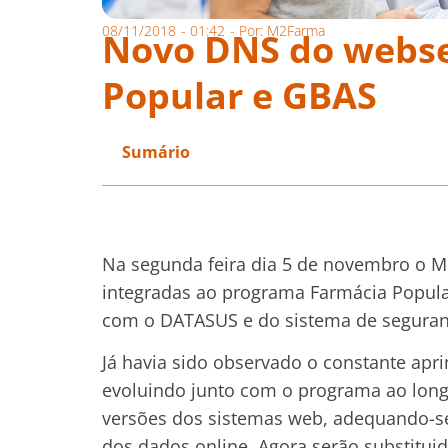
08/11/2018
-
01:42
- Por:
M2Farma
Novo DNS do webse
Popular e GBAS
Sumário
Na segunda feira dia 5 de novembro o M
integradas ao programa Farmácia Popul
com o DATASUS e do sistema de segura
Já havia sido observado o constante ap
evoluindo junto com o programa ao lon
versões dos sistemas web, adequando-s
dos dados online. Agora serão substitu