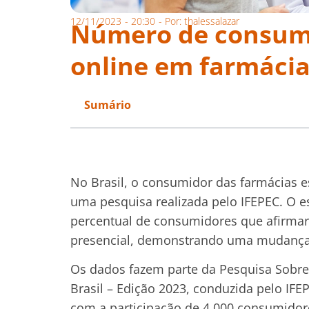
12/11/2023
-
20:30
- Por:
thalessalazar
Número de consum
online em farmácia
Sumário
No Brasil, o consumidor das farmácias e
uma pesquisa realizada pelo IFEPEC. O e
percentual de consumidores que afirm
presencial, demonstrando uma mudança
Os dados fazem parte da Pesquisa Sob
Brasil – Edição 2023, conduzida pelo I
com a participação de 4.000 consumidor