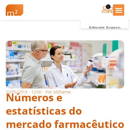
0
Renovação Farmác
Adquirir Acesso
Iniciar sessão
22/05/2013
-
12:00
- Por:
M2Farma
Números e
estatísticas do
mercado farmacêutico