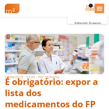
0
Renovação Farmác
Adquirir Acesso
Iniciar sessão
12/04/2019
-
17:43
- Por:
M2Farma
É obrigatório: expor a
lista dos
medicamentos do FP