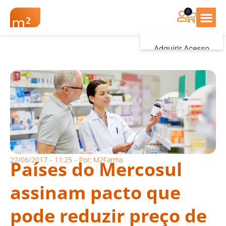
0
Renovação Farmác
Adquirir Acesso
Iniciar sessão
22/06/2017
-
11:25
- Por:
M2Farma
Países do Mercosul
assinam pacto que
pode reduzir preço de