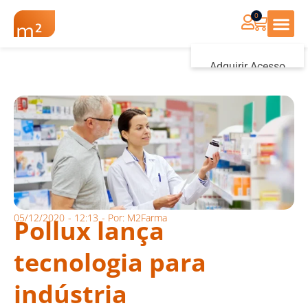
0
Renovação Farmác
Adquirir Acesso
Iniciar sessão
05/12/2020
-
12:13
- Por:
M2Farma
Pollux lança
tecnologia para
indústria