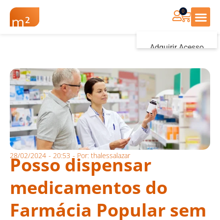
0
Renovação Farmác
Adquirir Acesso
Iniciar sessão
28/02/2024
-
20:53
- Por:
thalessalazar
Posso dispensar
medicamentos do
Farmácia Popular sem