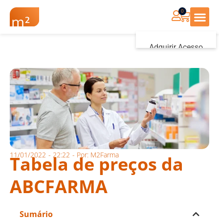
0
Renovação Farmác
Adquirir Acesso
Iniciar sessão
11/01/2022
-
22:22
- Por:
M2Farma
Tabela de preços da
ABCFARMA
Sumário