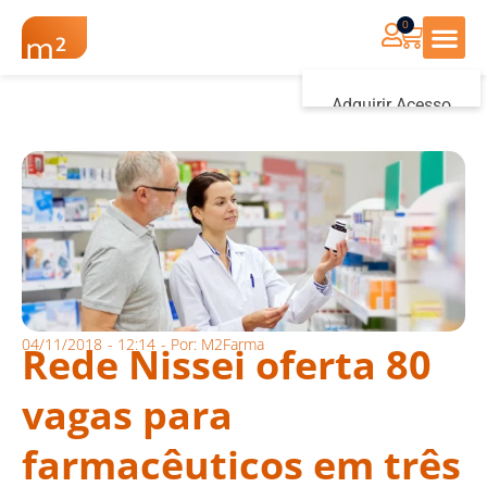
0
Renovação Farmác
Adquirir Acesso
Iniciar sessão
04/11/2018
-
12:14
- Por:
M2Farma
Rede Nissei oferta 80
vagas para
farmacêuticos em três