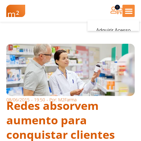
0
Renovação Farmác
Adquirir Acesso
Iniciar sessão
08/06/2015
-
19:50
- Por:
M2Farma
Redes absorvem
aumento para
conquistar clientes