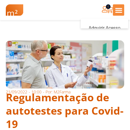
0
Renovação Farmác
Adquirir Acesso
Iniciar sessão
21/09/2022
-
10:00
- Por:
M2Farma
Regulamentação de
autotestes para Covid-
19