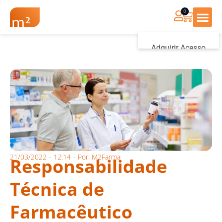
0
Renovação Farmác
Adquirir Acesso
Iniciar sessão
21/03/2022
-
12:14
- Por:
M2Farma
Responsabilidade
Técnica de
Farmacêutico