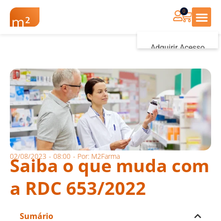
0
Renovação Farmác
Adquirir Acesso
Iniciar sessão
02/08/2023
-
08:00
- Por:
M2Farma
Saiba o que muda com
a RDC 653/2022
Sumário