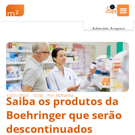
0
Renovação Farmác
Adquirir Acesso
Iniciar sessão
17/01/2023
-
10:00
- Por:
M2Farma
Saiba os produtos da
Boehringer que serão
descontinuados