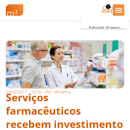
0
Renovação Farmác
Adquirir Acesso
Iniciar sessão
29/03/2017
-
10:00
- Por:
M2Farma
Serviços
farmacêuticos
recebem investimento