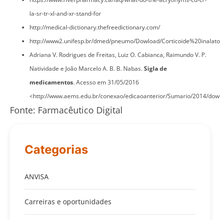
la-sr-tr-xl-and-xr-stand-for
http://medical-dictionary.thefreedictionary.com/
http://www2.unifesp.br/dmed/pneumo/Dowload/Corticoide%20inalator
Adriana V. Rodrigues de Freitas, Luiz O. Cabianca, Raimundo V. P.
Natividade e João Marcelo A. B. B. Nabas.
Sigla de
medicamentos
. Acesso em 31/05/2016
<http://www.aems.edu.br/conexao/edicaoanterior/Sumario/2014/d
Fonte: Farmacêutico Digital
Categorias
ANVISA
Carreiras e oportunidades