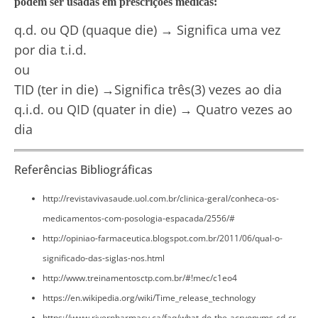
podem ser usadas em prescrições médicas:
q.d. ou QD (quaque die) → Significa uma vez
por dia t.i.d.
ou
TID (ter in die) →Significa três(3) vezes ao dia
q.i.d. ou QID (quater in die) → Quatro vezes ao
dia
Referências Bibliográficas
http://revistavivasaude.uol.com.br/clinica-geral/conheca-os-
medicamentos-com-posologia-espacada/2556/#
http://opiniao-farmaceutica.blogspot.com.br/2011/06/qual-o-
significado-das-siglas-nos.html
http://www.treinamentosctp.com.br/#!mec/c1eo4
https://en.wikipedia.org/wiki/Time_release_technology
https://www.riverpharmacy.ca/faq/what-do-the-acryonyms-cd-cr-