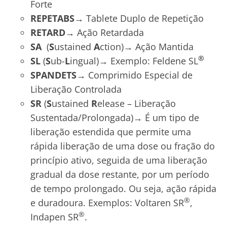
Forte
REPETABS→
Tablete Duplo de Repetição
RETARD→
Ação Retardada
SA
(
S
ustained
A
ction)→ Ação Mantida
®
SL
(
S
ub-
L
ingual)→ Exemplo: Feldene SL
SPANDETS→
Comprimido Especial de
Liberação Controlada
SR
(
S
ustained
R
elease – Liberação
Sustentada/Prolongada)→ É um tipo de
liberação estendida que permite uma
rápida liberação de uma dose ou fração do
princípio ativo, seguida de uma liberação
gradual da dose restante, por um período
de tempo prolongado. Ou seja, ação rápida
®
e duradoura. Exemplos: Voltaren SR
,
®
Indapen SR
.