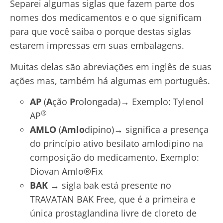
Separei algumas siglas que fazem parte dos
nomes dos medicamentos e o que significam
para que você saiba o porque destas siglas
estarem impressas em suas embalagens.
Muitas delas são abreviações em inglês de suas
ações mas, também há algumas em português.
AP
(
A
ção
P
rolongada)→ Exemplo: Tylenol
®
AP
AMLO
(
Amlo
dipino)→ significa a presença
do princípio ativo besilato amlodipino na
composição do medicamento. Exemplo:
Diovan Amlo®Fix
BAK
→ sigla bak está presente no
TRAVATAN BAK Free, que é a primeira e
única prostaglandina livre de cloreto de