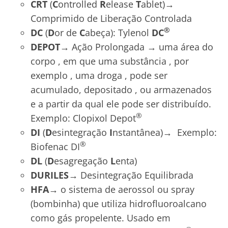
CRT
(
C
ontrolled
R
elease
T
ablet)→
Comprimido de Liberação Controlada
®
DC
(
D
or de
C
abeça): Tylenol
DC
DEPOT→
Ação Prolongada → uma área do
corpo , em que uma substância , por
exemplo , uma droga , pode ser
acumulado, depositado , ou armazenados
e a partir da qual ele pode ser distribuído.
®
Exemplo: Clopixol Depot
DI
(
D
esintegração
I
nstantânea)→ Exemplo:
®
Biofenac DI
DL
(
D
esagregação
L
enta)
DURILES→
Desintegração Equilibrada
HFA→
o sistema de aerossol ou spray
(bombinha) que utiliza hidrofluoroalcano
como gás propelente. Usado em