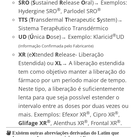
SRO
(
S
ustained
R
elease
O
ral)→ Exemplos:
®
®
Hydergine SRO
, Parlodel SRO
TTS
(
T
ransdermal
T
herapeutic
S
ystem)→
Sistema Terapêutico Transdérmico
®
UD
(
Ú
nica
D
ose)→ Exemplo: Klaricid
UD
(Informação Confirmada pelo Fabricante)
XR
(e
X
tended
R
elease- Liberação
Estendida) ou
XL→
A liberação estendida
tem como objetivo manter a liberação do
fármaco por um período maior de tempo.
Neste tipo, a liberação é suficientemente
lenta para que seja possível estender o
intervalo entre as doses por duas vezes ou
®
®
mais. Exemplos: Efexor XR
, Cipro XR
,
®
®
®
Glifage XR
, Alenthus XR
, Frontal XR
.
Existem outras abreviações derivadas do Latim que