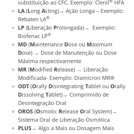
®
substituição ao CFC. Exemplo: Clenil
HFA
LA
(
L
ong
A
cting)→ Ação Longa – Exemplo:
®
Rebaten LA
LP
(
L
iberação
P
rolongada)→ Exemplo:
®
Biofenac LP
MD
(
M
aintenance
D
ose ou
M
aximum
D
ose) → Dose de Manutenção ou Dose
Máxima respectivamente
MR
(
M
odified
R
elease) → Liberação
Modificada- Exemplo: Diamicron MR®
ODT
(
O
rally
D
isintegrating
T
ablet ou
O
rally
D
issolving
T
ablet)→ Comprimido de
Desintegração Oral
OROS
(
O
smotic
R
elease
O
ral System)→
Sistema Oral de Liberação Osmótica
PLUS→
Algo a Mais ou Dosagem Mais