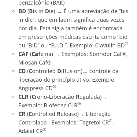
benzalcônio (BAK)
BD
(
B
is in
D
ie) → É uma abreviação de “bis
in die”, que em latim significa duas vezes
por dia. Esta sigla também é encontrada
em prescrições médicas escrita como “bid”
®
ou “BID” ou “B.I.D.”. Exemplo: Clavulin BD
CAF
(
Caf
eina) → Exemplos: Sonridor Caf®,
Miosan Caf®
CD
(
C
ontrolled
D
iffusion)→ controle da
liberação do princípio ativo. Exemplo:
®
Angipress CD
CLR
(
C
rono-
L
iberação
R
egulada)→
®
Exemplo: Biofenac CLR
CR
(
C
ontrolled
R
elease)→ Liberação
®
Controlada : Exemplos: Tegretol CR
,
®
Adalat CR