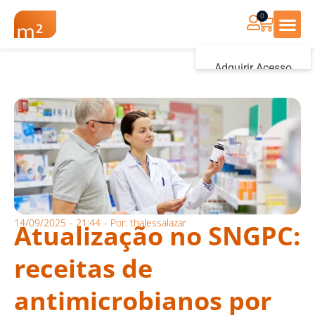
0
Renovação Farmác
Adquirir Acesso
Iniciar sessão
14/09/2025
-
21:44
- Por:
thalessalazar
Atualização no SNGPC:
receitas de
antimicrobianos por