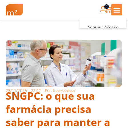
0
Renovação Farmác
Adquirir Acesso
Iniciar sessão
23/11/2025
-
22:02
- Por:
thalessalazar
SNGPC: o que sua
farmácia precisa
saber para manter a