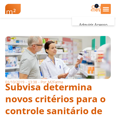
0
Renovação Farmác
Adquirir Acesso
Iniciar sessão
01/10/2019
-
13:38
- Por:
M2Farma
Subvisa determina
novos critérios para o
controle sanitário de