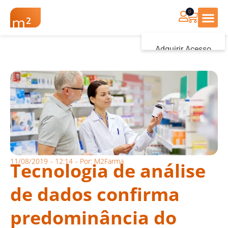
0
Renovação Farmác
Adquirir Acesso
Iniciar sessão
11/08/2019
-
12:14
- Por:
M2Farma
Tecnologia de análise
de dados confirma
predominância do