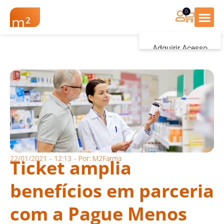
0
Renovação Farmác
Adquirir Acesso
Iniciar sessão
22/01/2021
-
12:13
- Por:
M2Farma
Ticket amplia
benefícios em parceria
com a Pague Menos