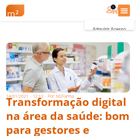
0
Renovação Farmác
Adquirir Acesso
Iniciar sessão
14/01/2021
-
12:13
- Por:
M2Farma
Transformação digital
na área da saúde: bom
para gestores e