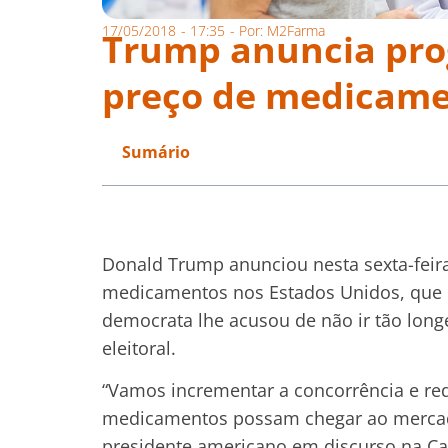
17/05/2018
-
17:35
- Por:
M2Farma
Trump anuncia pro
preço de medicame
Sumário
Donald Trump anunciou nesta sexta-feira
medicamentos nos Estados Unidos, que 
democrata lhe acusou de não ir tão lon
eleitoral.
“Vamos incrementar a concorrência e re
medicamentos possam chegar ao mercado
presidente americano em discurso na Cas