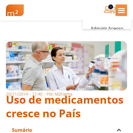
0
Renovação Farmác
Adquirir Acesso
Iniciar sessão
20/11/2014
-
11:40
- Por:
M2Farma
Uso de medicamentos
cresce no País
Sumário