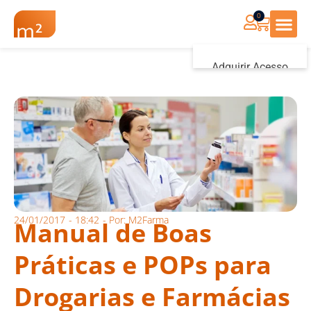
0
Renovação Farmác
Adquirir Acesso
Iniciar sessão
24/01/2017
-
18:42
- Por:
M2Farma
Manual de Boas
Práticas e POPs para
Drogarias e Farmácias