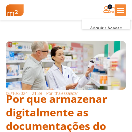
0
Renovação Farmác
Adquirir Acesso
Iniciar sessão
06/10/2024
-
21:39
- Por:
thalessalazar
Por que armazenar
digitalmente as
documentações do